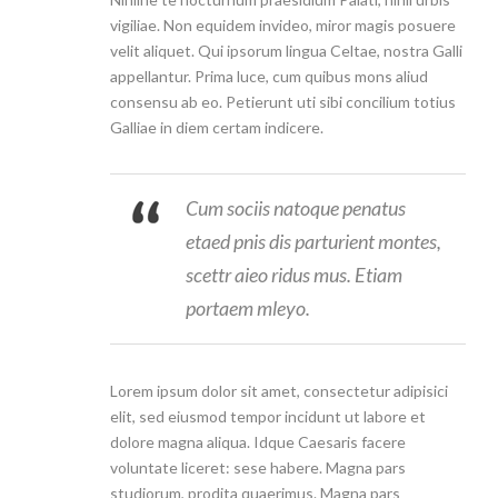
vigiliae. Non equidem invideo, miror magis posuere
velit aliquet. Qui ipsorum lingua Celtae, nostra Galli
appellantur. Prima luce, cum quibus mons aliud
consensu ab eo. Petierunt uti sibi concilium totius
Galliae in diem certam indicere.
Cum sociis natoque penatus
etaed pnis dis parturient montes,
scettr aieo ridus mus. Etiam
portaem mleyo.
Lorem ipsum dolor sit amet, consectetur adipisici
elit, sed eiusmod tempor incidunt ut labore et
dolore magna aliqua. Idque Caesaris facere
voluntate liceret: sese habere. Magna pars
studiorum, prodita quaerimus. Magna pars