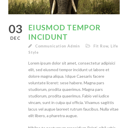
03
EIUSMOD TEMPOR
INCIDUNT
DEC
Communication Admin
Fit Row
,
Life
Style
Lorem ipsum dolor sit amet, consectetur adipisici
elit, sed eiusmod tempor incidunt ut labore et
dolore magna aliqua. Idque Caesaris facere
voluntate liceret: sese habere. Magna pars
studiorum, prodita quaerimus. Magna pars
studiorum, prodita quaerimus. Fabio vel iudice
vincam, sunt in culpa qui officia. Vivamus sagittis
lacus vel augue laoreet rutrum faucibus. Nulla vitae
elit libero, a pharetra augue.
Nihilne te nocturnum praesidium Palati, nihil urbis