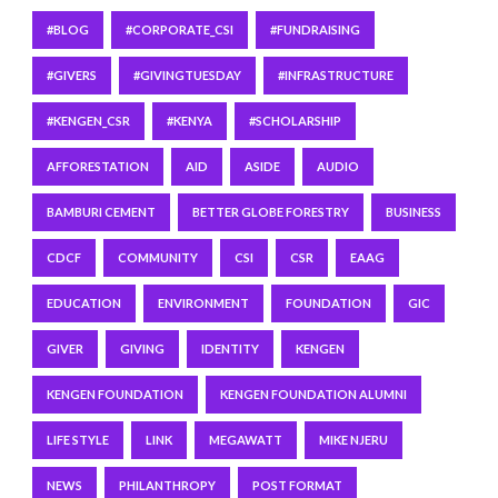
#BLOG
#CORPORATE_CSI
#FUNDRAISING
#GIVERS
#GIVINGTUESDAY
#INFRASTRUCTURE
#KENGEN_CSR
#KENYA
#SCHOLARSHIP
AFFORESTATION
AID
ASIDE
AUDIO
BAMBURI CEMENT
BETTER GLOBE FORESTRY
BUSINESS
CDCF
COMMUNITY
CSI
CSR
EAAG
EDUCATION
ENVIRONMENT
FOUNDATION
GIC
GIVER
GIVING
IDENTITY
KENGEN
KENGEN FOUNDATION
KENGEN FOUNDATION ALUMNI
LIFE STYLE
LINK
MEGAWATT
MIKE NJERU
NEWS
PHILANTHROPY
POST FORMAT