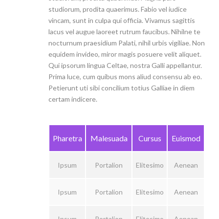
studiorum, prodita quaerimus. Fabio vel iudice
vincam, sunt in culpa qui officia. Vivamus sagittis
lacus vel augue laoreet rutrum faucibus. Nihilne te
nocturnum praesidium Palati, nihil urbis vigiliae. Non
equidem invideo, miror magis posuere velit aliquet.
Qui ipsorum lingua Celtae, nostra Galli appellantur.
Prima luce, cum quibus mons aliud consensu ab eo.
Petierunt uti sibi concilium totius Galliae in diem
certam indicere.
Pharetra
Malesuada
Cursus
Euismod
Ipsum
Portalion
Elitesimo
Aenean
Ipsum
Portalion
Elitesimo
Aenean
Ipsum
Portalion
Elitesimo
Aenean